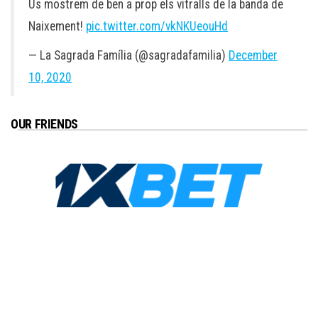
Us mostrem de ben a prop els vitralls de la banda de
Naixement!
pic.twitter.com/vkNKUeouHd
— La Sagrada Família (@sagradafamilia)
December
10, 2020
OUR FRIENDS
Copyright ©2026
Just Barcelona
. All Rights Reserved |
Privacy